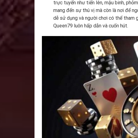
trực tuyến như tiến lên, mậu binh, phỏm
mang đến sự thú vị mà còn là nơi để ngư
dễ sử dụng và người chơi có thể tham gi
Queen79 luôn hấp dẫn và cuốn hút.