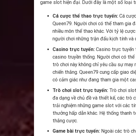
game slot hiện đại. Dưới đây là một số loại 
Cá cược thể thao trực tuyến:
Cá cược
Queen79. Người chơi có thể tham gia đặ
nhiều môn thể thao khác. Với tỷ lệ cược
người chơi những trận đấu kịch tính và 
Casino trực tuyến:
Casino trực tuyến
casino truyền thống. Người chơi có thể 
trò chơi này không chỉ yêu cầu sự may 
chiến thắng. Queen79 cung cấp giao di
có cảm giác như đang tham gia một cas
Trò chơi slot trực tuyến:
Trò chơi slo
đa dạng về chủ đề và thiết kế, các trò 
trải nghiệm những game slot với các tí
thưởng hấp dẫn khác. Hệ thống thanh to
thắng cược.
Game bài trực tuyến:
Ngoài các trò ch