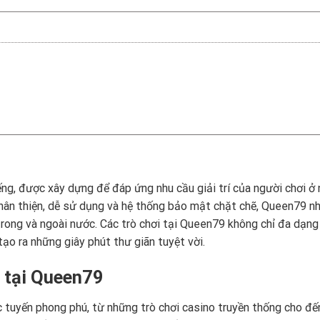
ẠI QUEEN79
I TRỰC TUYẾN TẠI QUEEN79
ng, được xây dựng để đáp ứng nhu cầu giải trí của người chơi ở 
thân thiện, dễ sử dụng và hệ thống bảo mật chặt chẽ, Queen79 n
trong và ngoài nước. Các trò chơi tại Queen79 không chỉ đa dạn
ạo ra những giây phút thư giãn tuyệt vời.
n tại Queen79
c tuyến phong phú, từ những trò chơi casino truyền thống cho đế