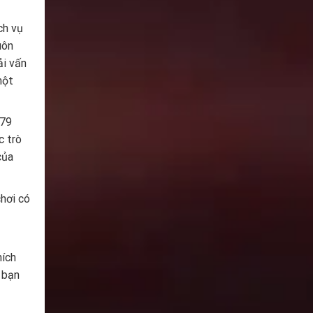
ch vụ
uôn
ải vấn
một
n79
c trò
của
hơi có
hích
 bạn