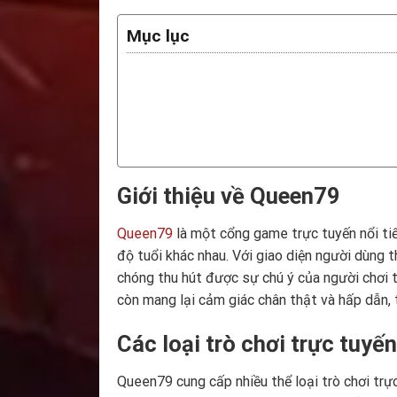
Mục lục
GIỚI THIỆU VỀ QUEEN79
CÁC LOẠI TRÒ CHƠI TRỰC TUYẾN T
LÝ DO BẠN NÊN CHỌN CHƠI TRÒ CHƠ
LỜI KẾT
Giới thiệu về Queen79
Queen79
là một cổng game trực tuyến nổi tiế
độ tuổi khác nhau. Với giao diện người dùng 
chóng thu hút được sự chú ý của người chơi 
còn mang lại cảm giác chân thật và hấp dẫn, t
Các loại trò chơi trực tuyế
Queen79 cung cấp nhiều thể loại trò chơi trự