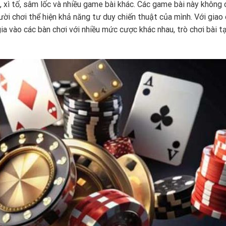
, xì tố, sâm lốc và nhiều game bài khác. Các game bài này không 
ời chơi thể hiện khả năng tư duy chiến thuật của mình. Với giao 
a vào các bàn chơi với nhiều mức cược khác nhau, trò chơi bài tạ