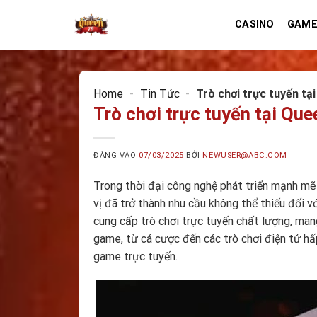
Bỏ
CASINO
GAME
qua
nội
dung
Home
-
Tin Tức
-
Trò chơi trực tuyến tại
Trò chơi trực tuyến tại Quee
ĐĂNG VÀO
07/03/2025
BỞI
NEWUSER@ABC.COM
Trong thời đại công nghệ phát triển mạnh mẽ
vị đã trở thành nhu cầu không thể thiếu đối v
cung cấp trò chơi trực tuyến chất lượng, mang
game, từ cá cược đến các trò chơi điện tử hấ
game trực tuyến.