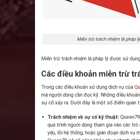
Miễn trừ trách nhiệm là pháp 
Miễn trừ trách nhiệm là pháp lý được sử dụ
Các điều khoản miễn trừ t
Trong các điều khoản sử dụng dịch vụ của
Qu
mà người dùng cần đọc kỹ. Những điều khoản
sự cố xảy ra. Dưới đây là một số điểm quan 
Trách nhiệm về sự cố kỹ thuật:
Queen79 
quá trình người dùng tham gia vào các trò
yếu, lỗi hệ thống, hoặc gián đoạn dịch vụ