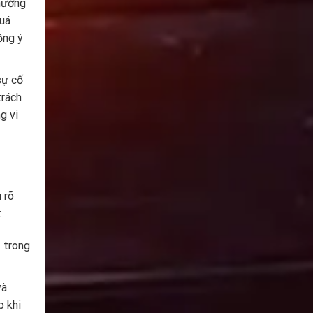
hường
quá
ồng ý
sự cố
trách
g vi
 rõ
:
ụ trong
và
p khi