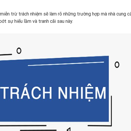
 miễn trừ trách nhiệm sẽ làm rõ những trường hợp mà nhà cung c
bớt sự hiểu lầm và tranh cãi sau này.