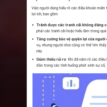
Việc người dùng hiểu rõ các điều khoản miễn 
lợi ích, bao gồm:
Tránh được các tranh cãi không đáng c
phải các tranh cãi hoặc hiểu lầm trong quá
Tăng cường bảo vệ quyền lợi của người 
vụ, nhưng người chơi cũng có thể tìm thấy
này.
Giảm thiểu rủi ro
: Khi đã nắm rõ các điều
đắn trong các tình huống phát sinh sự cố, t