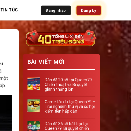
TIN TỨC
Đăng nhập
Đăng ký
BÀI VIẾT MỚI
ều
à
 một
Dàn đề 20 số tại Queen79:
Chiến thuật và Bí quyết
cấp.
giành thắng lớn
Game tài xỉu tại Queen79 –
Trải nghiệm thú vị và cơ hội
kiếm tiền hấp dẫn
Dàn đề 36 số bất bại tại
Queen79: Bí quyết chiến