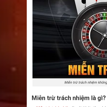
Miễn trừ trách nhiệm không
Miễn trừ trách nhiệm là gì?