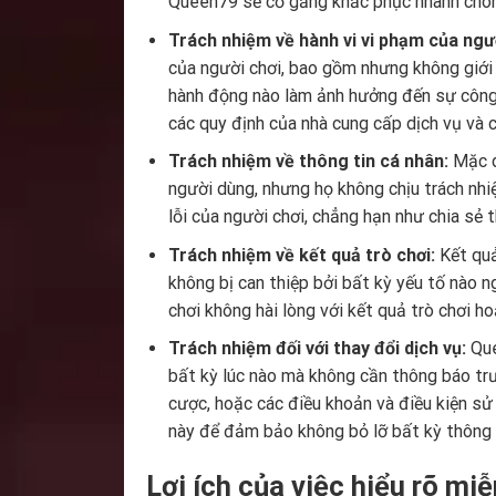
Queen79 sẽ cố gắng khắc phục nhanh chón
Trách nhiệm về hành vi vi phạm của ngư
của người chơi, bao gồm nhưng không giới 
hành động nào làm ảnh hưởng đến sự công 
các quy định của nhà cung cấp dịch vụ và c
Trách nhiệm về thông tin cá nhân:
Mặc d
người dùng, nhưng họ không chịu trách nhi
lỗi của người chơi, chẳng hạn như chia sẻ 
Trách nhiệm về kết quả trò chơi:
Kết quả
không bị can thiệp bởi bất kỳ yếu tố nào 
chơi không hài lòng với kết quả trò chơi ho
Trách nhiệm đối với thay đổi dịch vụ:
Que
bất kỳ lúc nào mà không cần thông báo trướ
cược, hoặc các điều khoản và điều kiện sử
này để đảm bảo không bỏ lỡ bất kỳ thông 
Lợi ích của việc hiểu rõ mi