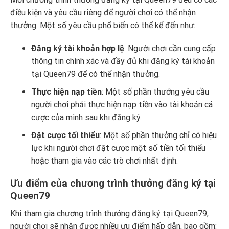
điều kiện và yêu cầu riêng để người chơi có thể nhận
thưởng. Một số yêu cầu phổ biến có thể kể đến như:
Đăng ký tài khoản hợp lệ
: Người chơi cần cung cấp
thông tin chính xác và đầy đủ khi đăng ký tài khoản
tại Queen79 để có thể nhận thưởng.
Thực hiện nạp tiền
: Một số phần thưởng yêu cầu
người chơi phải thực hiện nạp tiền vào tài khoản cá
cược của mình sau khi đăng ký.
Đặt cược tối thiểu
: Một số phần thưởng chỉ có hiệu
lực khi người chơi đặt cược một số tiền tối thiểu
hoặc tham gia vào các trò chơi nhất định.
Ưu điểm của chương trình thưởng đăng ký tại
Queen79
Khi tham gia chương trình thưởng đăng ký tại Queen79,
người chơi sẽ nhận được nhiều ưu điểm hấp dẫn, bao gồm: