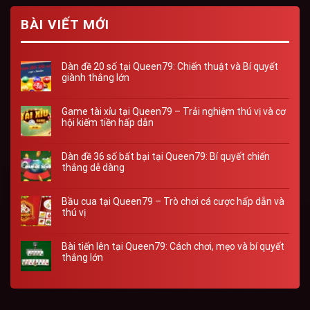
BÀI VIẾT MỚI
Dàn đề 20 số tại Queen79: Chiến thuật và Bí quyết
giành thắng lớn
Game tài xỉu tại Queen79 – Trải nghiệm thú vị và cơ
hội kiếm tiền hấp dẫn
Dàn đề 36 số bất bại tại Queen79: Bí quyết chiến
thắng dễ dàng
Bầu cua tại Queen79 – Trò chơi cá cược hấp dẫn và
thú vị
Bài tiến lên tại Queen79: Cách chơi, mẹo và bí quyết
thắng lớn