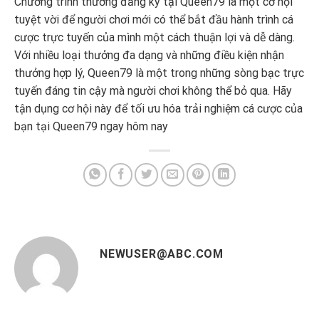
Chương trình thưởng đăng ký tại Queen79 là một cơ hội
tuyệt vời để người chơi mới có thể bắt đầu hành trình cá
cược trực tuyến của mình một cách thuận lợi và dễ dàng.
Với nhiều loại thưởng đa dạng và những điều kiện nhận
thưởng hợp lý, Queen79 là một trong những sòng bạc trực
tuyến đáng tin cậy mà người chơi không thể bỏ qua. Hãy
tận dụng cơ hội này để tối ưu hóa trải nghiệm cá cược của
bạn tại Queen79 ngay hôm nay
NEWUSER@ABC.COM