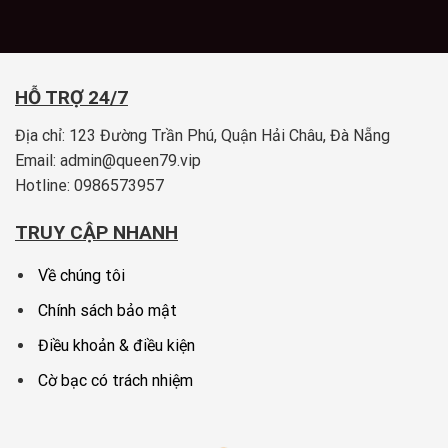
HỖ TRỢ 24/7
Địa chỉ: 123 Đường Trần Phú, Quận Hải Châu, Đà Nẵng
Email:
admin@queen79.vip
Hotline: 0986573957
TRUY CẬP NHANH
Về chúng tôi
Chính sách bảo mật
Điều khoản & điều kiện
Cờ bạc có trách nhiệm