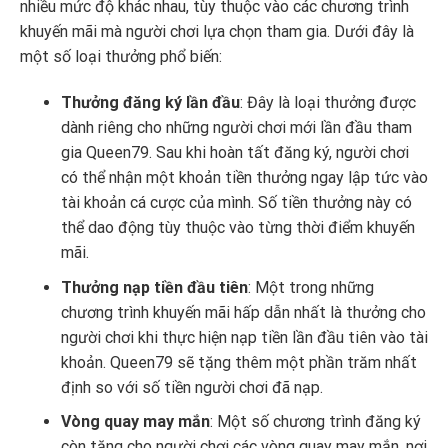
nhiều mức độ khác nhau, tùy thuộc vào các chương trình
khuyến mãi mà người chơi lựa chọn tham gia. Dưới đây là
một số loại thưởng phổ biến:
Thưởng đăng ký lần đầu
: Đây là loại thưởng được
dành riêng cho những người chơi mới lần đầu tham
gia Queen79. Sau khi hoàn tất đăng ký, người chơi
có thể nhận một khoản tiền thưởng ngay lập tức vào
tài khoản cá cược của mình. Số tiền thưởng này có
thể dao động tùy thuộc vào từng thời điểm khuyến
mãi.
Thưởng nạp tiền đầu tiên
: Một trong những
chương trình khuyến mãi hấp dẫn nhất là thưởng cho
người chơi khi thực hiện nạp tiền lần đầu tiên vào tài
khoản. Queen79 sẽ tặng thêm một phần trăm nhất
định so với số tiền người chơi đã nạp.
Vòng quay may mắn
: Một số chương trình đăng ký
còn tặng cho người chơi các vòng quay may mắn, nơi