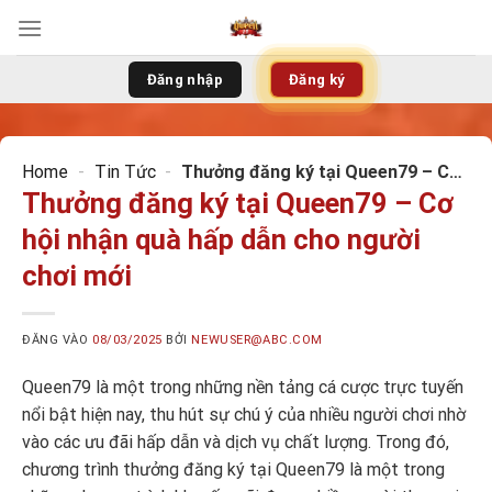
Bỏ
qua
nội
Đăng nhập
Đăng ký
dung
Home
-
Tin Tức
-
Thưởng đăng ký tại Queen79 – Cơ
Thưởng đăng ký tại Queen79 – Cơ
hội nhận quà hấp dẫn cho người chơi mới
hội nhận quà hấp dẫn cho người
chơi mới
ĐĂNG VÀO
08/03/2025
BỞI
NEWUSER@ABC.COM
Queen79 là một trong những nền tảng cá cược trực tuyến
nổi bật hiện nay, thu hút sự chú ý của nhiều người chơi nhờ
vào các ưu đãi hấp dẫn và dịch vụ chất lượng. Trong đó,
chương trình thưởng đăng ký tại Queen79 là một trong