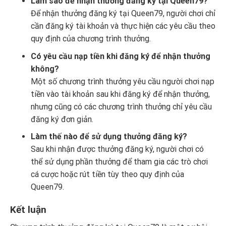
Làm sao để nhận thưởng đăng ký tại Queen79?
Để nhận thưởng đăng ký tại Queen79, người chơi chỉ
cần đăng ký tài khoản và thực hiện các yêu cầu theo
quy định của chương trình thưởng.
Có yêu cầu nạp tiền khi đăng ký để nhận thưởng
không?
Một số chương trình thưởng yêu cầu người chơi nạp
tiền vào tài khoản sau khi đăng ký để nhận thưởng,
nhưng cũng có các chương trình thưởng chỉ yêu cầu
đăng ký đơn giản.
Làm thế nào để sử dụng thưởng đăng ký?
Sau khi nhận được thưởng đăng ký, người chơi có
thể sử dụng phần thưởng để tham gia các trò chơi
cá cược hoặc rút tiền tùy theo quy định của
Queen79.
Kết luận