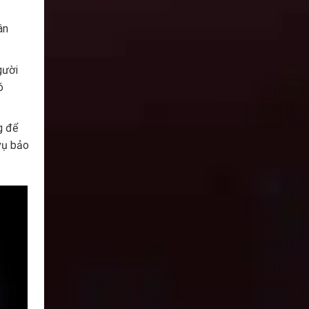
ân
gười
ó
g để
vụ bảo