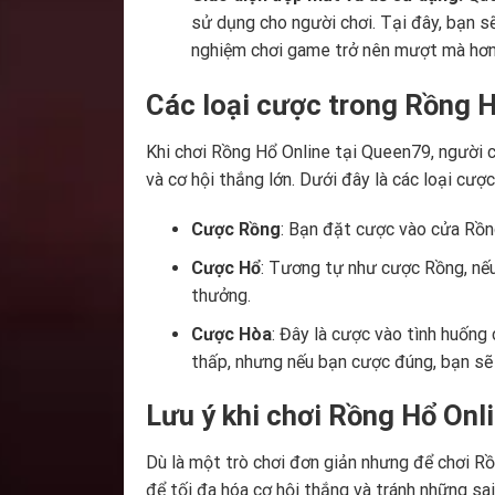
sử dụng cho người chơi. Tại đây, bạn sẽ
nghiệm chơi game trở nên mượt mà hơn 
Các loại cược trong Rồng H
Khi chơi Rồng Hổ Online tại Queen79, người c
và cơ hội thắng lớn. Dưới đây là các loại cược
Cược Rồng
: Bạn đặt cược vào cửa Rồn
Cược Hổ
: Tương tự như cược Rồng, nếu
thưởng.
Cược Hòa
: Đây là cược vào tình huống 
thấp, nhưng nếu bạn cược đúng, bạn sẽ
Lưu ý khi chơi Rồng Hổ Onl
Dù là một trò chơi đơn giản nhưng để chơi Rồ
để tối đa hóa cơ hội thắng và tránh những sa