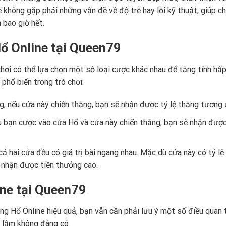
 không gặp phải những vấn đề về độ trễ hay lỗi kỹ thuật, giúp ch
bao giờ hết.
ổ Online tại Queen79
hơi có thể lựa chọn một số loại cược khác nhau để tăng tính hấ
 phổ biến trong trò chơi:
g, nếu cửa này chiến thắng, bạn sẽ nhận được tỷ lệ thắng tương 
 bạn cược vào cửa Hổ và cửa này chiến thắng, bạn sẽ nhận được
cả hai cửa đều có giá trị bài ngang nhau. Mặc dù cửa này có tỷ lệ
 nhận được tiền thưởng cao.
ine tại Queen79
ng Hổ Online hiệu quả, bạn vẫn cần phải lưu ý một số điều quan 
i lầm không đáng có.