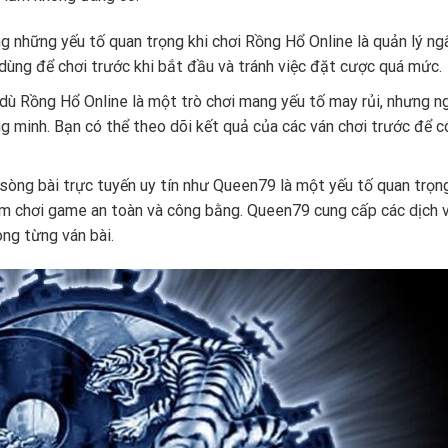
g những yếu tố quan trọng khi chơi Rồng Hổ Online là quản lý ng
 dùng để chơi trước khi bắt đầu và tránh việc đặt cược quá mức.
dù Rồng Hổ Online là một trò chơi mang yếu tố may rủi, nhưng n
g minh. Bạn có thể theo dõi kết quả của các ván chơi trước để c
òng bài trực tuyến uy tín như Queen79 là một yếu tố quan trọn
m chơi game an toàn và công bằng. Queen79 cung cấp các dịch 
ng từng ván bài.