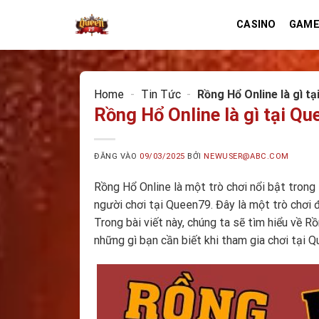
Bỏ
CASINO
GAME
qua
nội
dung
Home
-
Tin Tức
-
Rồng Hổ Online là gì t
Rồng Hổ Online là gì tại Q
ĐĂNG VÀO
09/03/2025
BỞI
NEWUSER@ABC.COM
Rồng Hổ Online là một trò chơi nổi bật trong
người chơi tại Queen79. Đây là một trò chơi 
Trong bài viết này, chúng ta sẽ tìm hiểu về Rồn
những gì bạn cần biết khi tham gia chơi tại 