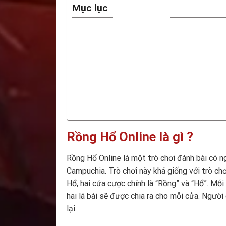
Mục lục
RỒNG HỔ ONLINE LÀ GÌ ?
CÁCH CHƠI RỒNG HỔ ONLINE TẠI Q
LÝ DO RỒNG HỔ ONLINE HẤP DẪN NG
CÁC LOẠI CƯỢC TRONG RỒNG HỔ ON
LƯU Ý KHI CHƠI RỒNG HỔ ONLINE TẠ
TẠI SAO QUEEN79 LÀ LỰA CHỌN LÝ 
KẾT LUẬN
Rồng Hổ Online là gì ?
Rồng Hổ Online là một trò chơi đánh bài có ng
Campuchia. Trò chơi này khá giống với trò chơ
Hổ, hai cửa cược chính là “Rồng” và “Hổ”. Mỗi
hai lá bài sẽ được chia ra cho mỗi cửa. Người
lại.