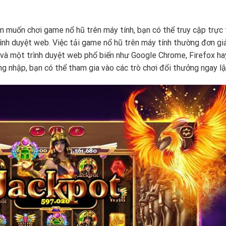
n muốn chơi game nổ hũ trên máy tính, bạn có thể truy cập trực 
nh duyệt web. Việc tải game nổ hũ trên máy tính thường đơn gi
nh và một trình duyệt web phổ biến như Google Chrome, Firefox ha
ng nhập, bạn có thể tham gia vào các trò chơi đổi thưởng ngay lậ