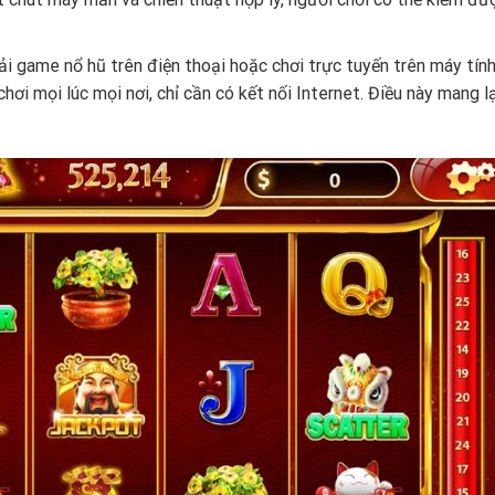
tải game nổ hũ trên điện thoại hoặc chơi trực tuyến trên máy tính
hơi mọi lúc mọi nơi, chỉ cần có kết nối Internet. Điều này mang l