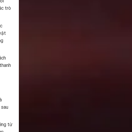
ổi
ác trò
ác
vật
ng
ách
 thanh
à
 sau
ởng từ
ợc