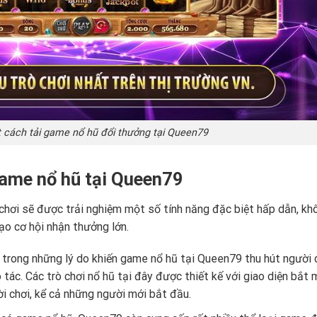
t cách tải game nổ hũ đổi thưởng tại Queen79
game nổ hũ tại Queen79
chơi sẽ được trải nghiệm một số tính năng đặc biệt hấp dẫn, kh
tạo cơ hội nhận thưởng lớn.
trong những lý do khiến game nổ hũ tại Queen79 thu hút người 
 tác. Các trò chơi nổ hũ tại đây được thiết kế với giao diện bắt 
ời chơi, kể cả những người mới bắt đầu.