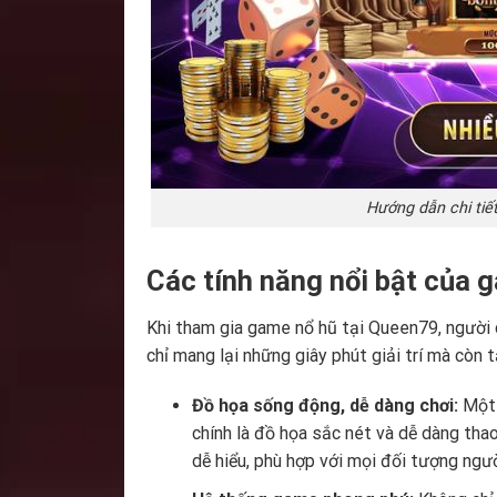
Hướng dẫn chi tiế
Các tính năng nổi bật của 
Khi tham gia game nổ hũ tại Queen79, người 
chỉ mang lại những giây phút giải trí mà còn 
Đồ họa sống động, dễ dàng chơi:
Một 
chính là đồ họa sắc nét và dễ dàng thao
dễ hiểu, phù hợp với mọi đối tượng ngư