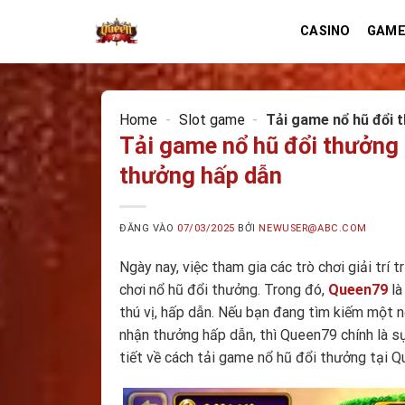
Bỏ
CASINO
GAME
qua
nội
dung
Home
-
Slot game
-
Tải game nổ hũ đổi 
Tải game nổ hũ đổi thưởng
thưởng hấp dẫn
ĐĂNG VÀO
07/03/2025
BỞI
NEWUSER@ABC.COM
Ngày nay, việc tham gia các trò chơi giải trí
chơi nổ hũ đổi thưởng. Trong đó,
Queen79
là
thú vị, hấp dẫn. Nếu bạn đang tìm kiếm một n
nhận thưởng hấp dẫn, thì Queen79 chính là sự 
tiết về cách tải game nổ hũ đổi thưởng tại Qu