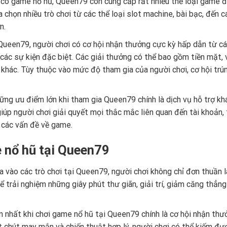
 có game nổ hũ, Queen79 còn cung cấp rất nhiều thể loại game đ
 chọn nhiều trò chơi từ các thể loại slot machine, bài bạc, đến c
n.
Queen79, người chơi có cơ hội nhận thưởng cực kỳ hấp dẫn từ c
 các sự kiện đặc biệt. Các giải thưởng có thể bao gồm tiền mặt, 
khác. Tùy thuộc vào mức độ tham gia của người chơi, cơ hội trú
ững ưu điểm lớn khi tham gia Queen79 chính là dịch vụ hỗ trợ kh
iúp người chơi giải quyết mọi thắc mắc liên quan đến tài khoản,
 các vấn đề về game.
e nổ hũ tại Queen79
a vào các trò chơi tại Queen79, người chơi không chỉ đơn thuần l
 trải nghiệm những giây phút thư giãn, giải trí, giảm căng thẳng
n nhất khi chơi game nổ hũ tại Queen79 chính là cơ hội nhận thư
 chút may mắn và chiến thuật hợp lý, người chơi có thể kiếm đư