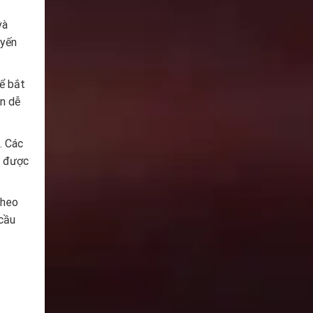
và
uyến
để bắt
ạn dễ
. Các
n được
theo
 cầu