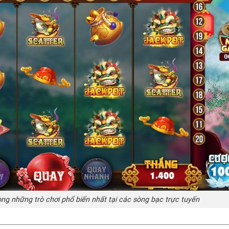
ong những trò chơi phổ biến nhất tại các sòng bạc trực tuyến