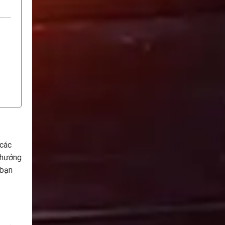
 các
thưởng
 bạn