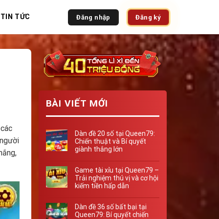
TIN TỨC
Đăng nhập
Đăng ký
BÀI VIẾT MỚI
 các
Dàn đề 20 số tại Queen79:
 người
Chiến thuật và Bí quyết
giành thắng lớn
thắng,
Game tài xỉu tại Queen79 –
Trải nghiệm thú vị và cơ hội
kiếm tiền hấp dẫn
Dàn đề 36 số bất bại tại
Queen79: Bí quyết chiến