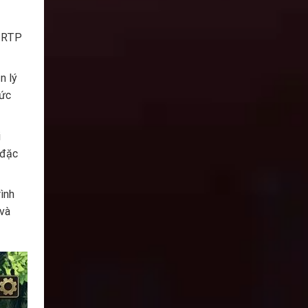
ó RTP
n lý
mức
i
 đặc
ình
 và