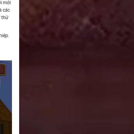
i mới
à các
 thử
hiệp.