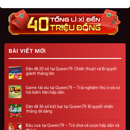
BÀI VIẾT MỚI
Dàn đề 20 số tại Queen79: Chiến thuật và Bí quyết
giành thắng lớn
Game tài xỉu tại Queen79 – Trải nghiệm thú vị và cơ
hội kiếm tiền hấp dẫn
Dàn đề 36 số bất bại tại Queen79: Bí quyết chiến
thắng dễ dàng
Bầu cua tại Queen79 – Trò chơi cá cược hấp dẫn và
thú vị