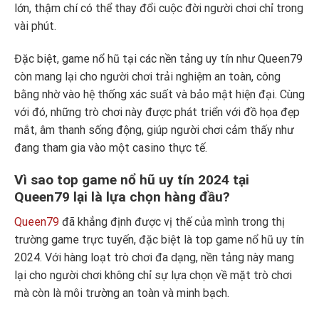
lớn, thậm chí có thể thay đổi cuộc đời người chơi chỉ trong
vài phút.
Đặc biệt, game nổ hũ tại các nền tảng uy tín như Queen79
còn mang lại cho người chơi trải nghiệm an toàn, công
bằng nhờ vào hệ thống xác suất và bảo mật hiện đại. Cùng
với đó, những trò chơi này được phát triển với đồ họa đẹp
mắt, âm thanh sống động, giúp người chơi cảm thấy như
đang tham gia vào một casino thực tế.
Vì sao top game nổ hũ uy tín 2024 tại
Queen79 lại là lựa chọn hàng đầu?
Queen79
đã khẳng định được vị thế của mình trong thị
trường game trực tuyến, đặc biệt là top game nổ hũ uy tín
2024. Với hàng loạt trò chơi đa dạng, nền tảng này mang
lại cho người chơi không chỉ sự lựa chọn về mặt trò chơi
mà còn là môi trường an toàn và minh bạch.