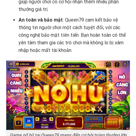
giúp người chơi có cơ hội nhận thêm nhiều phần
thưởng giá trị.
An toàn và bảo mật
: Queen79 cam kết bảo vệ
thông tin người chơi một cách tuyệt đối, với các
công nghệ bảo mật tiên tiến. Bạn hoàn toàn có thể
yên tâm tham gia các trò chơi mà không lo bị xâm
nhập hoặc mất tài khoản.
Game nổ hũ tại Queen79 mang đến cơ hội trúng thưởng lớn