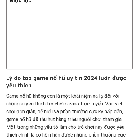
Mục lục
LÝ DO TOP GAME NỔ HŨ UY TÍN 2024 LUÔN
ĐƯỢC YÊU THÍCH
VÌ SAO TOP GAME NỔ HŨ UY TÍN 2024 TẠI
QUEEN79 LẠI LÀ LỰA CHỌN HÀNG ĐẦU?
TOP GAME NỔ HŨ UY TÍN 2024 TẠI QUEEN79
LỢI ÍCH KHI CHƠI GAME NỔ HŨ TẠI QUEEN79
KẾT LUẬN
Lý do top game nổ hũ uy tín 2024 luôn được
yêu thích
Game nổ hũ không còn là một khái niệm xa lạ đối với
những ai yêu thích trò chơi casino trực tuyến. Với cách
chơi đơn giản, dễ hiểu và phần thưởng cực kỳ hấp dẫn,
game nổ hũ đã thu hút hàng triệu người chơi tham gia.
Một trong những yếu tố làm cho trò chơi này được yêu
thích chính là cơ hội nhận được những phần thưởng cực