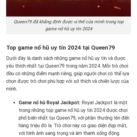
Queen79 đã khẳng định được vị thế của mình trong top
game nổ hũ uy tín 2024
Top game nổ hũ uy tín 2024 tại Queen79
Dưới đây là danh sách những game nổ hũ uy tín và được
yêu thích nhất tại Queen79 trong năm 2024. Mỗi trò chơi
đều có những điểm mạnh riêng, giúp người chơi có thể lựa
chọn được trò chơi phù hợp với sở thích và chiến lược của
mình.
Game nổ hũ Royal Jackpot:
Royal Jackpot là một
trong những top game nổ hũ uy tín 2024 được chơi
phổ biến nhất tại Queen79, với phần thưởng lên đến
hàng triệu đô la. Trò chơi này có giao diện đẹp mắt,
với hình ảnh sang trọng và âm thanh sống động.