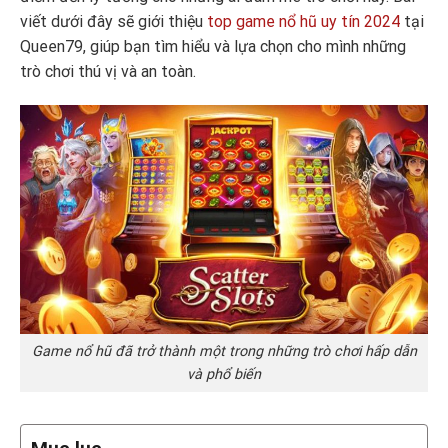
viết dưới đây sẽ giới thiệu
top game nổ hũ uy tín 2024
tại
Queen79, giúp bạn tìm hiểu và lựa chọn cho mình những
trò chơi thú vị và an toàn.
Game nổ hũ đã trở thành một trong những trò chơi hấp dẫn
và phổ biến