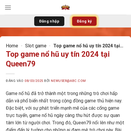
Bỏ
qua
nội
Đăng nhập
Đăng ký
dung
Home
-
Slot game
-
Top game nổ hũ uy tín 2024 tại
Top game nổ hũ uy tín 2024 tại
Queen79
Queen79
ĐĂNG VÀO
08/03/2025
BỞI
NEWUSER@ABC.COM
Game nổ hũ đã trở thành một trong những trò chơi hấp
dẫn và phổ biến nhất trong cộng đồng game thủ hiện nay.
Đặc biệt, với sự phát triển mạnh mẽ của các cổng game
trực tuyến, game nổ hũ ngày càng thu hút được sự quan
tâm lớn từ người chơi. Trong đó, Queen79 nổi lên như một
điểm đến lý tưởng cho những ai đam mê trò chơi này. Bài