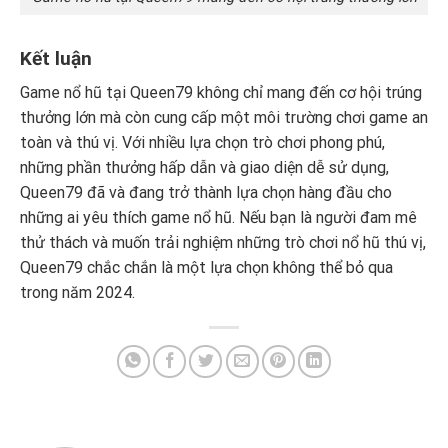
Kết luận
Game nổ hũ tại Queen79 không chỉ mang đến cơ hội trúng
thưởng lớn mà còn cung cấp một môi trường chơi game an
toàn và thú vị. Với nhiều lựa chọn trò chơi phong phú,
những phần thưởng hấp dẫn và giao diện dễ sử dụng,
Queen79 đã và đang trở thành lựa chọn hàng đầu cho
những ai yêu thích game nổ hũ. Nếu bạn là người đam mê
thử thách và muốn trải nghiệm những trò chơi nổ hũ thú vị,
Queen79 chắc chắn là một lựa chọn không thể bỏ qua
trong năm 2024.