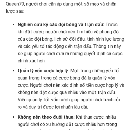
Queen79, người chơi cần áp dụng một số mẹo và chiến
lược sau:
Nghiên cứu kỹ các đội bóng và trận đấu:
Trước
khi đặt cược, người chơi nên tìm hiểu về phong độ
của các đội bóng, lịch sử đối đầu, tình hình lực lượng
và các yếu tố tác động đến trận đấu. Thông tin này
sẽ giúp người chơi đưa ra những quyết định cá cược
chính xác hơn.
Quản lý vốn cược hợp lý:
Một trong những yếu tố
quan trọng trong cá cược bóng đá là quản lý vốn
cược. Người chơi nên xác định số tiền cược hợp lý và
không nên đặt cược quá nhiều vào một trận đấu.
Việc quản lý tốt vốn cược giúp người chơi tránh rủi
ro và duy trì được lợi nhuận lâu dài.
Không nên theo đuổi thua:
Khi thua cược, nhiều
người chơi có xu hướng đặt cược nhiều hơn trong