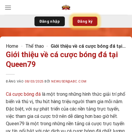
Bỏ
qua
nội
Đăng nhập
Đăng ký
dung
Home
-
Thể thao
-
Giới thiệu về cá cược bóng đá tại
Giới thiệu về cá cược bóng đá tại
Queen79
Queen79
ĐĂNG VÀO
08/03/2025
BỞI
NEWUSER@ABC.COM
Cá cược bóng đá
là một trong những hình thức giải trí phổ
biến và thú vị, thu hút hàng triệu người tham gia mỗi năm.
Đặc biệt, với sự phát triển của các nền tảng trực tuyến,
việc tham gia cá cược trở nên dễ dàng hơn bao giờ hết.
Queen79 là một trong những nền tảng cá cược trực tuyến
uy tín, nổi bật với các dịch vụ cá cược bóng đá chất lượng