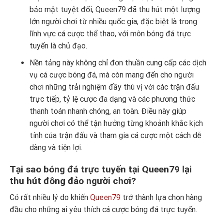
bảo mật tuyệt đối, Queen79 đã thu hút một lượng
lớn người chơi từ nhiều quốc gia, đặc biệt là trong
lĩnh vực cá cược thể thao, với môn bóng đá trực
tuyến là chủ đạo.
Nền tảng này không chỉ đơn thuần cung cấp các dịch
vụ cá cược bóng đá, mà còn mang đến cho người
chơi những trải nghiệm đầy thú vị với các trận đấu
trực tiếp, tỷ lệ cược đa dạng và các phương thức
thanh toán nhanh chóng, an toàn. Điều này giúp
người chơi có thể tận hưởng từng khoảnh khắc kịch
tính của trận đấu và tham gia cá cược một cách dễ
dàng và tiện lợi.
Tại sao bóng đá trực tuyến tại Queen79 lại
thu hút đông đảo người chơi?
Có rất nhiều lý do khiến
Queen79
trở thành lựa chọn hàng
đầu cho những ai yêu thích cá cược bóng đá trực tuyến.