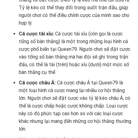
Tỷ lệ kèo có thể thay đổi trong suốt trận đấu, giúp
người chơi có thể điều chỉnh cược của mình sao cho
hợp lý.
Cá cược tài xỉu:
Cá cược tài xỉu (còn gọi là cược
tổng số bàn thắng) là một trong những loại hình cá
cược phổ biến tại Queen79. Người chơi sẽ đặt cược
vào tổng số bàn thắng mà hai đội sẽ ghi trong trận
đấu, có thể là tài (trên) hoặc xỉu (dưới) một mức số
bàn thắng cụ thể.
Cá cược châu Á:
Cá cược châu Á tại Queen79 là
một loại hình cá cược mang lại nhiều cơ hội thắng
lớn. Người chơi sẽ đặt cược vào tỷ lệ kèo châu Á, có
thể là cược chấp hoặc cược không chấp. Loại cược
này có độ phức tạp cao hơn so với các loại cược
khác nhưng lại mang đến những cơ hội thắng thưởng
lớn.