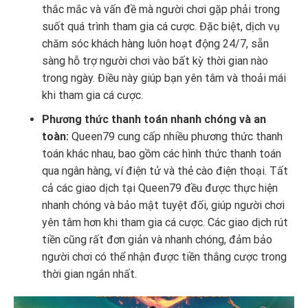
thắc mắc và vấn đề mà người chơi gặp phải trong
suốt quá trình tham gia cá cược. Đặc biệt, dịch vụ
chăm sóc khách hàng luôn hoạt động 24/7, sẵn
sàng hỗ trợ người chơi vào bất kỳ thời gian nào
trong ngày. Điều này giúp bạn yên tâm và thoải mái
khi tham gia cá cược.
Phương thức thanh toán nhanh chóng và an
toàn:
Queen79 cung cấp nhiều phương thức thanh
toán khác nhau, bao gồm các hình thức thanh toán
qua ngân hàng, ví điện tử và thẻ cào điện thoại. Tất
cả các giao dịch tại Queen79 đều được thực hiện
nhanh chóng và bảo mật tuyệt đối, giúp người chơi
yên tâm hơn khi tham gia cá cược. Các giao dịch rút
tiền cũng rất đơn giản và nhanh chóng, đảm bảo
người chơi có thể nhận được tiền thắng cược trong
thời gian ngắn nhất.