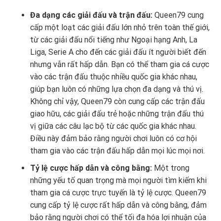
Đa dạng các giải đấu và trận đấu:
Queen79 cung
cấp một loạt các giải đấu lớn nhỏ trên toàn thế giới,
từ các giải đấu nổi tiếng như Ngoại hạng Anh, La
Liga, Serie A cho đến các giải đấu ít người biết đến
nhưng vẫn rất hấp dẫn. Bạn có thể tham gia cá cược
vào các trận đấu thuộc nhiều quốc gia khác nhau,
giúp bạn luôn có những lựa chọn đa dạng và thú vị.
Không chỉ vậy, Queen79 còn cung cấp các trận đấu
giao hữu, các giải đấu trẻ hoặc những trận đấu thú
vị giữa các câu lạc bộ từ các quốc gia khác nhau.
Điều này đảm bảo rằng người chơi luôn có cơ hội
tham gia vào các trận đấu hấp dẫn mọi lúc mọi nơi.
Tỷ lệ cược hấp dẫn và công bằng:
Một trong
những yếu tố quan trọng mà mọi người tìm kiếm khi
tham gia cá cược trực tuyến là tỷ lệ cược. Queen79
cung cấp tỷ lệ cược rất hấp dẫn và công bằng, đảm
bảo rằng người chơi có thể tối đa hóa lợi nhuận của