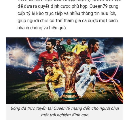
để đưa ra quyết định cược phù hợp. Queen79 cung
cấp tỷ lệ kèo trực tiếp và nhiều thông tin hữu ích,
giúp người chơi có thể tham gia cá cược một cách
nhanh chóng và hiệu quả.
Bóng đá trực tuyến tại Queen79 mang đến cho người chơi
một trải nghiệm đỉnh cao