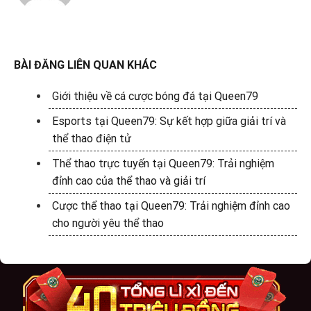
BÀI ĐĂNG LIÊN QUAN KHÁC
Giới thiệu về cá cược bóng đá tại Queen79
Esports tại Queen79: Sự kết hợp giữa giải trí và
thể thao điện tử
Thể thao trực tuyến tại Queen79: Trải nghiệm
đỉnh cao của thể thao và giải trí
Cược thể thao tại Queen79: Trải nghiệm đỉnh cao
cho người yêu thể thao