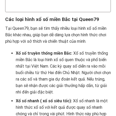
KẾT LUẬN
Các loại hình xổ số miền Bắc tại Queen79
Tại Queen79, bạn sẽ tìm thấy nhiều loại hình xổ số miền
Bắc khác nhau, giúp bạn dễ dàng lựa chọn hình thức chơi
phù hợp với sở thích và chiến thuật của mình.
Xổ số truyền thống miền Bắc:
Xổ số truyền thống
miền Bắc là loại hình xổ số quen thuộc và phổ biến
nhất tại Việt Nam. Các kỳ quay số diễn ra vào mỗi
buổi chiều từ thứ Hai đến Chủ Nhật. Người chơi chọn
ra các số và tham gia dự đoán kết quả. Nếu trúng,
bạn sẽ nhận được các giải thưởng hấp dẫn, từ giải
nhì đến giải đặc biệt.
Xổ số nhanh ( xổ số siêu tốc):
Xổ số nhanh là một
hình thức xổ số với kết quả được quay số nhanh
chóng và chỉ trong vài phút. Hình thức này phù hợp