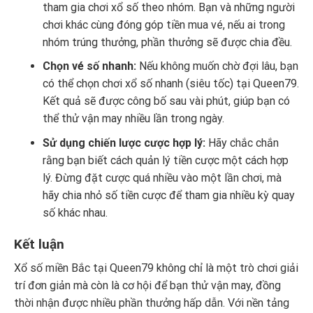
tham gia chơi xổ số theo nhóm. Bạn và những người
chơi khác cùng đóng góp tiền mua vé, nếu ai trong
nhóm trúng thưởng, phần thưởng sẽ được chia đều.
Chọn vé số nhanh:
Nếu không muốn chờ đợi lâu, bạn
có thể chọn chơi xổ số nhanh (siêu tốc) tại Queen79.
Kết quả sẽ được công bố sau vài phút, giúp bạn có
thể thử vận may nhiều lần trong ngày.
Sử dụng chiến lược cược hợp lý:
Hãy chắc chắn
rằng bạn biết cách quản lý tiền cược một cách hợp
lý. Đừng đặt cược quá nhiều vào một lần chơi, mà
hãy chia nhỏ số tiền cược để tham gia nhiều kỳ quay
số khác nhau.
Kết luận
Xổ số miền Bắc tại Queen79 không chỉ là một trò chơi giải
trí đơn giản mà còn là cơ hội để bạn thử vận may, đồng
thời nhận được nhiều phần thưởng hấp dẫn. Với nền tảng