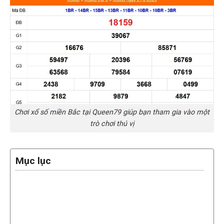
Chơi xổ số miền Bắc tại Queen79 giúp bạn tham gia vào một
trò chơi thú vị
Mục lục
CÁC LOẠI HÌNH XỔ SỐ MIỀN BẮC TẠI QUEEN79
HƯỚNG DẪN CÁCH CHƠI XỔ SỐ MIỀN BẮC TẠI
QUEEN79
CÁC MẸO CHƠI XỔ SỐ MIỀN BẮC TẠI QUEEN79