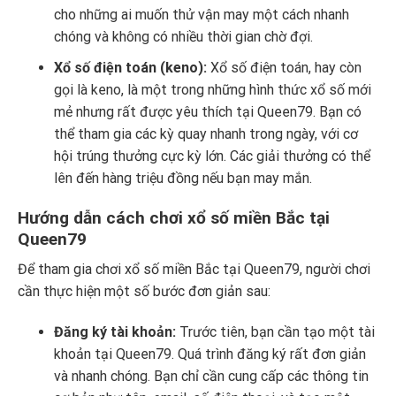
cho những ai muốn thử vận may một cách nhanh
chóng và không có nhiều thời gian chờ đợi.
Xổ số điện toán (keno):
Xổ số điện toán, hay còn
gọi là keno, là một trong những hình thức xổ số mới
mẻ nhưng rất được yêu thích tại Queen79. Bạn có
thể tham gia các kỳ quay nhanh trong ngày, với cơ
hội trúng thưởng cực kỳ lớn. Các giải thưởng có thể
lên đến hàng triệu đồng nếu bạn may mắn.
Hướng dẫn cách chơi xổ số miền Bắc tại
Queen79
Để tham gia chơi xổ số miền Bắc tại Queen79, người chơi
cần thực hiện một số bước đơn giản sau:
Đăng ký tài khoản:
Trước tiên, bạn cần tạo một tài
khoản tại Queen79. Quá trình đăng ký rất đơn giản
và nhanh chóng. Bạn chỉ cần cung cấp các thông tin