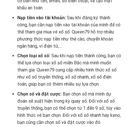
cơ bản như tên, email, số điện thoại, và tạo mật
khẩu an toàn.
Nạp tiền vào tài khoản:
Sau khi đăng ký thành
công, bạn cần nạp tiền vào tài khoản của mình để có
thể tham gia mua vé xổ số. Queen79 hỗ trợ nhiều
phương thức nạp tiền như thẻ cào, chuyển khoản
ngân hàng, ví điện tử,…
Chọn loại xổ số:
Sau khi nạp tiền thành công, bạn có
thể lựa chọn loại xổ số miền Bắc mà mình muốn
tham gia. Queen79 cung cấp nhiều hình thức xổ số
như xổ số truyền thống, xổ số nhanh, xổ số điện
toán, giúp bạn có thêm nhiều sự lựa chọn.
Chọn số và đặt cược:
Bạn chọn số mà mình dự
đoán sẽ xuất hiện trong kỳ quay số. Đối với xổ số
truyền thống, bạn có thể chọn từ 1 đến 9 số, tùy vào
hình thức vé bạn chọn. Đối với xổ số nhanh hay keno,
bạn cũng cần chọn số và đặt cược vào đó.