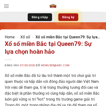
Bỏ
qua
nội
Đăng nhập
Đăng ký
dung
Home
-
Xổ số
-
Xổ số miền Bắc tại Queen79: Sự lựa
Xổ số miền Bắc tại Queen79: Sự
chọn hoàn hảo
lựa chọn hoàn hảo
ĐĂNG VÀO
07/03/2025
BỞI
NEWUSER@ABC.COM
Xổ số miền Bắc đã từ lâu trở thành một trò chơi giải trí
quen thuộc và hấp dẫn với đông đảo người dân Việt Nam.
Với việc dễ tham gia, tỉ lệ trúng thưởng tương đối cao và
đặc biệt là phần thưởng vô cùng hấp dẫn, xổ số miền Bắc
luôn giữ vững vị trí “hot” trong thị trường game giải trí.
Trong đó, một trong những địa chỉ uy tín để tham gia xổ