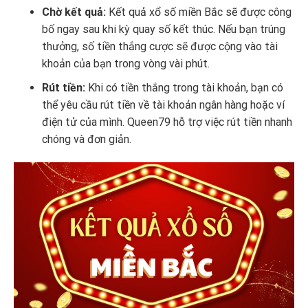
Chờ kết quả:
Kết quả xổ số miền Bắc sẽ được công
bố ngay sau khi kỳ quay số kết thúc. Nếu bạn trúng
thưởng, số tiền thắng cược sẽ được cộng vào tài
khoản của bạn trong vòng vài phút.
Rút tiền:
Khi có tiền thắng trong tài khoản, bạn có
thể yêu cầu rút tiền về tài khoản ngân hàng hoặc ví
điện tử của mình. Queen79 hỗ trợ việc rút tiền nhanh
chóng và đơn giản.