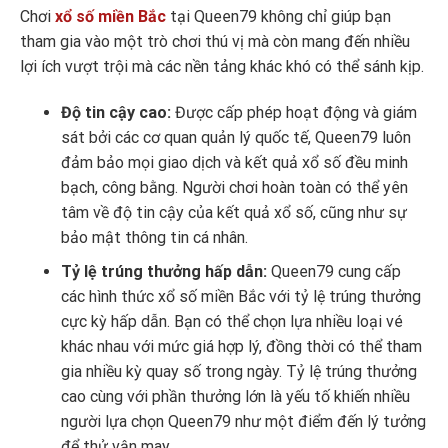
Chơi
xổ số miền Bắc
tại Queen79 không chỉ giúp bạn
tham gia vào một trò chơi thú vị mà còn mang đến nhiều
lợi ích vượt trội mà các nền tảng khác khó có thể sánh kịp.
Độ tin cậy cao:
Được cấp phép hoạt động và giám
sát bởi các cơ quan quản lý quốc tế, Queen79 luôn
đảm bảo mọi giao dịch và kết quả xổ số đều minh
bạch, công bằng. Người chơi hoàn toàn có thể yên
tâm về độ tin cậy của kết quả xổ số, cũng như sự
bảo mật thông tin cá nhân.
Tỷ lệ trúng thưởng hấp dẫn:
Queen79 cung cấp
các hình thức xổ số miền Bắc với tỷ lệ trúng thưởng
cực kỳ hấp dẫn. Bạn có thể chọn lựa nhiều loại vé
khác nhau với mức giá hợp lý, đồng thời có thể tham
gia nhiều kỳ quay số trong ngày. Tỷ lệ trúng thưởng
cao cùng với phần thưởng lớn là yếu tố khiến nhiều
người lựa chọn Queen79 như một điểm đến lý tưởng
để thử vận may.