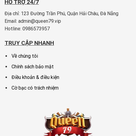
HỖ TRỢ 24/7
Địa chỉ: 123 Đường Trần Phú, Quận Hải Châu, Đà Nẵng
Email:
admin@queen79.vip
Hotline: 0986573957
TRUY CẬP NHANH
Về chúng tôi
Chính sách bảo mật
Điều khoản & điều kiện
Cờ bạc có trách nhiệm