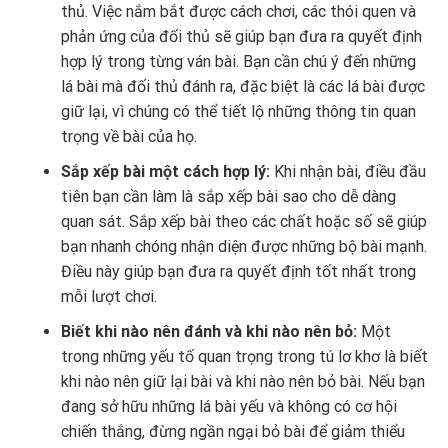
thủ. Việc nắm bắt được cách chơi, các thói quen và
phản ứng của đối thủ sẽ giúp bạn đưa ra quyết định
hợp lý trong từng ván bài. Bạn cần chú ý đến những
lá bài mà đối thủ đánh ra, đặc biệt là các lá bài được
giữ lại, vì chúng có thể tiết lộ những thông tin quan
trọng về bài của họ.
Sắp xếp bài một cách hợp lý:
Khi nhận bài, điều đầu
tiên bạn cần làm là sắp xếp bài sao cho dễ dàng
quan sát. Sắp xếp bài theo các chất hoặc số sẽ giúp
bạn nhanh chóng nhận diện được những bộ bài mạnh.
Điều này giúp bạn đưa ra quyết định tốt nhất trong
mỗi lượt chơi.
Biết khi nào nên đánh và khi nào nên bỏ:
Một
trong những yếu tố quan trọng trong tú lơ khơ là biết
khi nào nên giữ lại bài và khi nào nên bỏ bài. Nếu bạn
đang sở hữu những lá bài yếu và không có cơ hội
chiến thắng, đừng ngần ngại bỏ bài để giảm thiểu