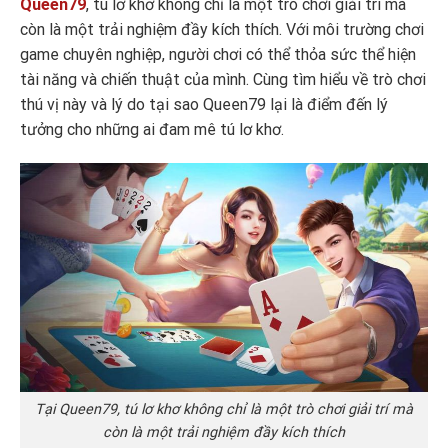
Queen79
, tú lơ khơ không chỉ là một trò chơi giải trí mà
còn là một trải nghiệm đầy kích thích. Với môi trường chơi
game chuyên nghiệp, người chơi có thể thỏa sức thể hiện
tài năng và chiến thuật của mình. Cùng tìm hiểu về trò chơi
thú vị này và lý do tại sao Queen79 lại là điểm đến lý
tưởng cho những ai đam mê tú lơ khơ.
Tại Queen79, tú lơ khơ không chỉ là một trò chơi giải trí mà
còn là một trải nghiệm đầy kích thích