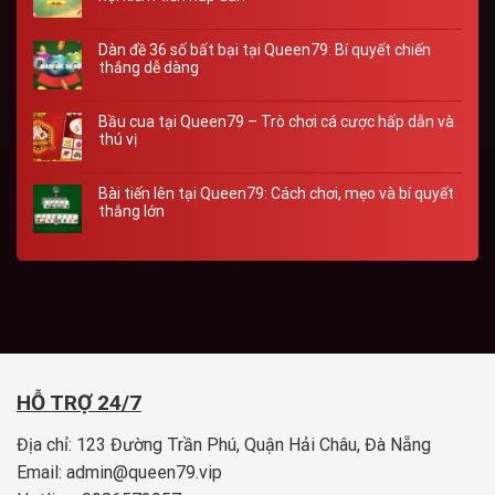
Dàn đề 36 số bất bại tại Queen79: Bí quyết chiến
thắng dễ dàng
Bầu cua tại Queen79 – Trò chơi cá cược hấp dẫn và
thú vị
Bài tiến lên tại Queen79: Cách chơi, mẹo và bí quyết
thắng lớn
HỖ TRỢ 24/7
Địa chỉ: 123 Đường Trần Phú, Quận Hải Châu, Đà Nẵng
Email:
admin@queen79.vip