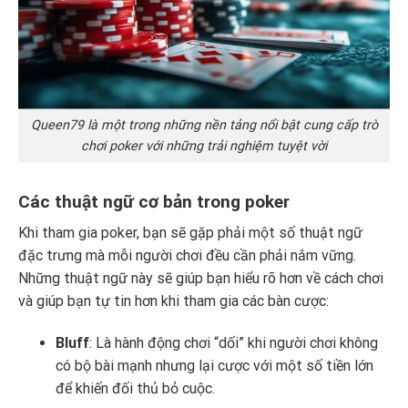
Queen79 là một trong những nền tảng nổi bật cung cấp trò
chơi poker với những trải nghiệm tuyệt vời
Các thuật ngữ cơ bản trong poker
Khi tham gia poker, bạn sẽ gặp phải một số thuật ngữ
đặc trưng mà mỗi người chơi đều cần phải nắm vững.
Những thuật ngữ này sẽ giúp bạn hiểu rõ hơn về cách chơi
và giúp bạn tự tin hơn khi tham gia các bàn cược:
Bluff
: Là hành động chơi “dối” khi người chơi không
có bộ bài mạnh nhưng lại cược với một số tiền lớn
để khiến đối thủ bỏ cuộc.