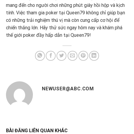
mang đến cho người chơi những phút giây hồi hộp và kịch
tính. Việc tham gia poker tại Queen79 không chỉ giúp bạn
có những trải nghiệm thú vị mà còn cung cấp cơ hội để
chiến thắng lớn. Hãy thử sức ngay hôm nay và khám phá
thế giới poker đầy hấp dẫn tại Queen79!
NEWUSER@ABC.COM
BÀI ĐĂNG LIÊN QUAN KHÁC