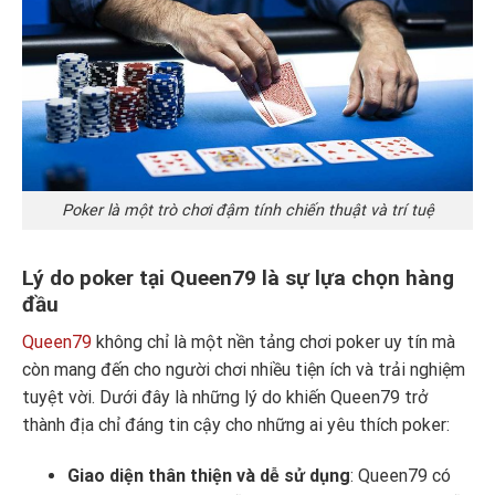
Poker là một trò chơi đậm tính chiến thuật và trí tuệ
Lý do poker tại Queen79 là sự lựa chọn hàng
đầu
Queen79
không chỉ là một nền tảng chơi poker uy tín mà
còn mang đến cho người chơi nhiều tiện ích và trải nghiệm
tuyệt vời. Dưới đây là những lý do khiến Queen79 trở
thành địa chỉ đáng tin cậy cho những ai yêu thích poker:
Giao diện thân thiện và dễ sử dụng
: Queen79 có