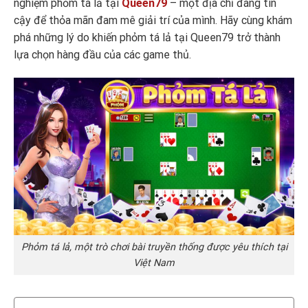
nghiệm phỏm tá lả tại
Queen79
– một địa chỉ đáng tin
cậy để thỏa mãn đam mê giải trí của mình. Hãy cùng khám
phá những lý do khiến phỏm tá lả tại Queen79 trở thành
lựa chọn hàng đầu của các game thủ.
Phỏm tá lả, một trò chơi bài truyền thống được yêu thích tại
Việt Nam