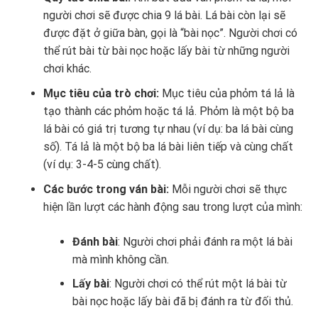
người chơi sẽ được chia 9 lá bài. Lá bài còn lại sẽ
được đặt ở giữa bàn, gọi là “bài nọc”. Người chơi có
thể rút bài từ bài nọc hoặc lấy bài từ những người
chơi khác.
Mục tiêu của trò chơi:
Mục tiêu của phỏm tá lả là
tạo thành các phỏm hoặc tá lả. Phỏm là một bộ ba
lá bài có giá trị tương tự nhau (ví dụ: ba lá bài cùng
số). Tá lả là một bộ ba lá bài liên tiếp và cùng chất
(ví dụ: 3-4-5 cùng chất).
Các bước trong ván bài:
Mỗi người chơi sẽ thực
hiện lần lượt các hành động sau trong lượt của mình:
Đánh bài
: Người chơi phải đánh ra một lá bài
mà mình không cần.
Lấy bài
: Người chơi có thể rút một lá bài từ
bài nọc hoặc lấy bài đã bị đánh ra từ đối thủ.