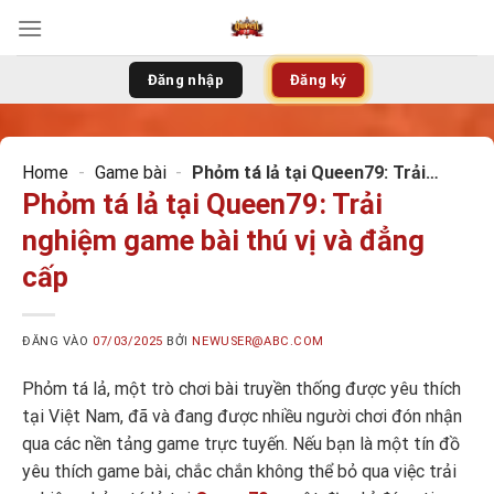
Bỏ
qua
nội
Đăng nhập
Đăng ký
dung
Home
-
Game bài
-
Phỏm tá lả tại Queen79: Trải
Phỏm tá lả tại Queen79: Trải
nghiệm game bài thú vị và đẳng cấp
nghiệm game bài thú vị và đẳng
cấp
ĐĂNG VÀO
07/03/2025
BỞI
NEWUSER@ABC.COM
Phỏm tá lả, một trò chơi bài truyền thống được yêu thích
tại Việt Nam, đã và đang được nhiều người chơi đón nhận
qua các nền tảng game trực tuyến. Nếu bạn là một tín đồ
yêu thích game bài, chắc chắn không thể bỏ qua việc trải