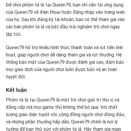
Để chơi phỏm tá lả tại Queen79, bạn chỉ cần tải ứng dụng
của Queen79 về điện thoại hoặc đăng nhập vào trang web
của họ. Sau khi đăng ký tài khoản, bạn có thể tham gia vào
các bàn phỏm tá lả và bắt đầu trải nghiệm trò chơi ngay
lập tức.
Queen79 hỗ trợ nhiều hình thức thanh toán và rút tiền linh
hoạt, giúp người chơi dễ dàng tham gia và rút thưởng. Hệ
thống bảo mật của Queen79 được đánh giá cao, đảm bảo
mọi giao dịch của người chơi luôn được bảo vệ an toàn
tuyệt đối.
Kết luận
Phỏm tá lả tại Queen79 là một trò chơi giải trí thú vị và
đẳng cấp mà mọi game thủ không thể bỏ qua. Với chất
lượng giao diện tuyệt vời, cộng đồng người chơi đông đảo,
và những phần thưởng hấp dẫn, Queen79 chính là nơi lý
tưởng để bạn thử sức với phỏm tá lả. Hãy tham gia ngay