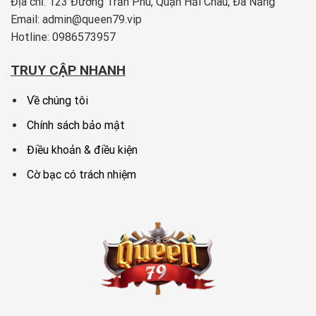
Địa chỉ: 123 Đường Trần Phú, Quận Hải Châu, Đà Nẵng
Email:
admin@queen79.vip
Hotline: 0986573957
TRUY CẬP NHANH
Về chúng tôi
Chính sách bảo mật
Điều khoản & điều kiện
Cờ bạc có trách nhiệm