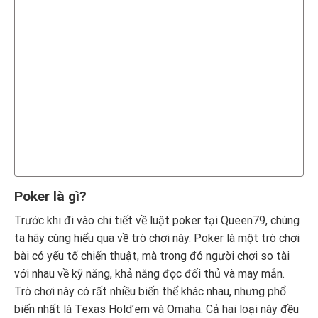
POKER LÀ GÌ?
CÁC LOẠI BÀI TRONG POKER
QUY TẮC CƠ BẢN VÀ LUẬT POKER TẠI
QUEEN79
CÁCH CHƠI TEXAS HOLD’EM TẠI QUEEN79
CÁCH CHƠI OMAHA TẠI QUEEN79
CÁC CHIẾN THUẬT KHI CHƠI POKER TẠI
QUEEN79
KẾT LUẬN
Poker là gì?
Trước khi đi vào chi tiết về luật poker tại Queen79, chúng
ta hãy cùng hiểu qua về trò chơi này. Poker là một trò chơi
bài có yếu tố chiến thuật, mà trong đó người chơi so tài
với nhau về kỹ năng, khả năng đọc đối thủ và may mắn.
Trò chơi này có rất nhiều biến thể khác nhau, nhưng phổ
biến nhất là Texas Hold’em và Omaha. Cả hai loại này đều