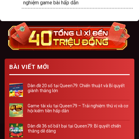
nghiệm game bài hấp dẫn
BÀI VIẾT MỚI
Dàn đề 20 số tại Queen79: Chiến thuật và Bí quyết
giành thắng lớn
Game tài xỉu tại Queen79 – Trải nghiệm thú vị và cơ
hội kiếm tiền hấp dẫn
Dàn đề 36 số bất bại tại Queen79: Bí quyết chiến
thắng dễ dàng