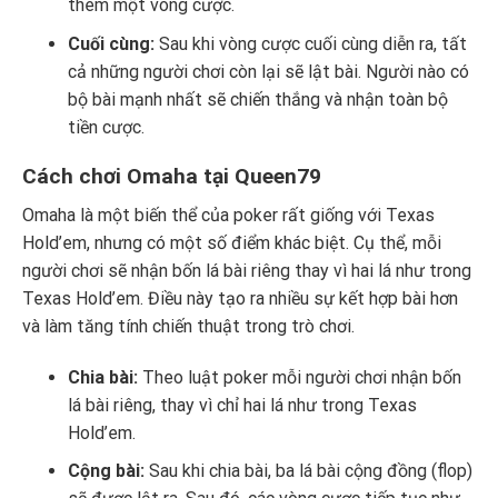
thêm một vòng cược.
Cuối cùng:
Sau khi vòng cược cuối cùng diễn ra, tất
cả những người chơi còn lại sẽ lật bài. Người nào có
bộ bài mạnh nhất sẽ chiến thắng và nhận toàn bộ
tiền cược.
Cách chơi Omaha tại Queen79
Omaha là một biến thể của poker rất giống với Texas
Hold’em, nhưng có một số điểm khác biệt. Cụ thể, mỗi
người chơi sẽ nhận bốn lá bài riêng thay vì hai lá như trong
Texas Hold’em. Điều này tạo ra nhiều sự kết hợp bài hơn
và làm tăng tính chiến thuật trong trò chơi.
Chia bài:
Theo luật poker m
ỗi người chơi nhận bốn
lá bài riêng, thay vì chỉ hai lá như trong Texas
Hold’em.
Cộng bài:
Sau khi chia bài, ba lá bài cộng đồng (flop)