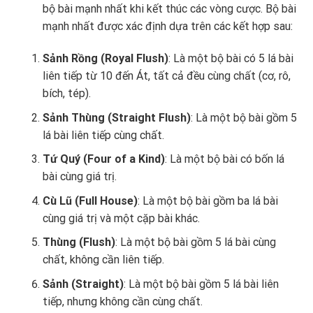
bộ bài mạnh nhất khi kết thúc các vòng cược. Bộ bài
mạnh nhất được xác định dựa trên các kết hợp sau:
Sảnh Rồng (Royal Flush)
: Là một bộ bài có 5 lá bài
liên tiếp từ 10 đến Át, tất cả đều cùng chất (cơ, rô,
bích, tép).
Sảnh Thùng (Straight Flush)
: Là một bộ bài gồm 5
lá bài liên tiếp cùng chất.
Tứ Quý (Four of a Kind)
: Là một bộ bài có bốn lá
bài cùng giá trị.
Cù Lũ (Full House)
: Là một bộ bài gồm ba lá bài
cùng giá trị và một cặp bài khác.
Thùng (Flush)
: Là một bộ bài gồm 5 lá bài cùng
chất, không cần liên tiếp.
Sảnh (Straight)
: Là một bộ bài gồm 5 lá bài liên
tiếp, nhưng không cần cùng chất.