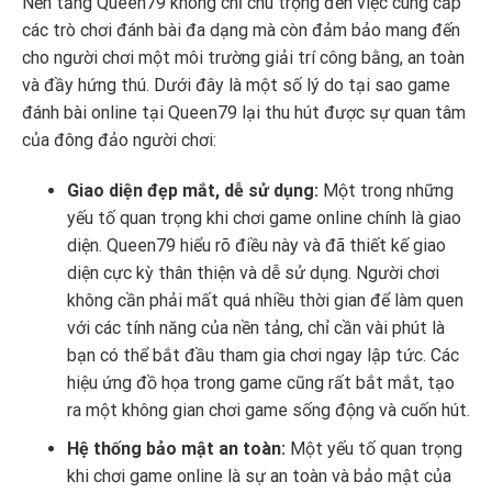
Nền tảng Queen79 không chỉ chú trọng đến việc cung cấp
các trò chơi đánh bài đa dạng mà còn đảm bảo mang đến
cho người chơi một môi trường giải trí công bằng, an toàn
và đầy hứng thú. Dưới đây là một số lý do tại sao game
đánh bài online tại Queen79 lại thu hút được sự quan tâm
của đông đảo người chơi:
Giao diện đẹp mắt, dễ sử dụng:
Một trong những
yếu tố quan trọng khi chơi game online chính là giao
diện. Queen79 hiểu rõ điều này và đã thiết kế giao
diện cực kỳ thân thiện và dễ sử dụng. Người chơi
không cần phải mất quá nhiều thời gian để làm quen
với các tính năng của nền tảng, chỉ cần vài phút là
bạn có thể bắt đầu tham gia chơi ngay lập tức. Các
hiệu ứng đồ họa trong game cũng rất bắt mắt, tạo
ra một không gian chơi game sống động và cuốn hút.
Hệ thống bảo mật an toàn:
Một yếu tố quan trọng
khi chơi game online là sự an toàn và bảo mật của