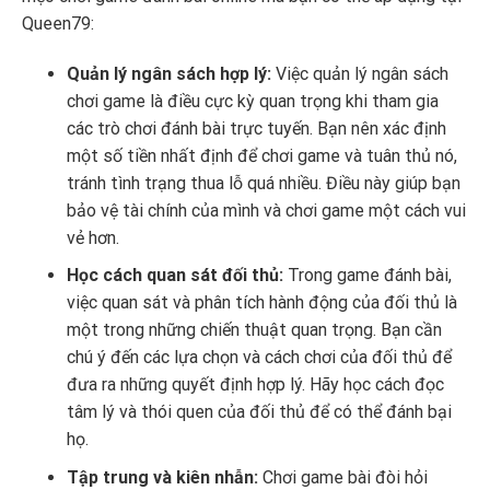
Queen79:
Quản lý ngân sách hợp lý:
Việc quản lý ngân sách
chơi game là điều cực kỳ quan trọng khi tham gia
các trò chơi đánh bài trực tuyến. Bạn nên xác định
một số tiền nhất định để chơi game và tuân thủ nó,
tránh tình trạng thua lỗ quá nhiều. Điều này giúp bạn
bảo vệ tài chính của mình và chơi game một cách vui
vẻ hơn.
Học cách quan sát đối thủ:
Trong game đánh bài,
việc quan sát và phân tích hành động của đối thủ là
một trong những chiến thuật quan trọng. Bạn cần
chú ý đến các lựa chọn và cách chơi của đối thủ để
đưa ra những quyết định hợp lý. Hãy học cách đọc
tâm lý và thói quen của đối thủ để có thể đánh bại
họ.
Tập trung và kiên nhẫn:
Chơi game bài đòi hỏi