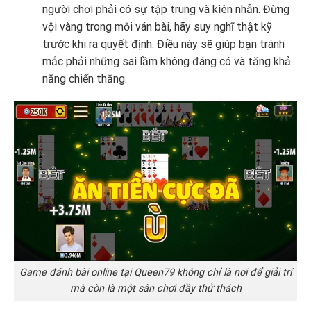
người chơi phải có sự tập trung và kiên nhẫn. Đừng
vội vàng trong mỗi ván bài, hãy suy nghĩ thật kỹ
trước khi ra quyết định. Điều này sẽ giúp bạn tránh
mắc phải những sai lầm không đáng có và tăng khả
năng chiến thắng.
Game đánh bài online tại Queen79 không chỉ là nơi để giải trí
mà còn là một sân chơi đầy thử thách