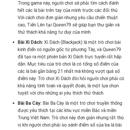
Trong game này, người chơi sẽ phải tìm cách đánh
hết các lá bài trên tay của mình trước các đối thủ.
Với cách chơi đơn giản nhưng yêu cầu chiến thuật
cao, Tiến Lên tại Queen79 sẽ giúp bạn thư giãn và
thử thách khả năng tư duy của mình.
Bài Xì Dách:
Xì Dách (Blackjack) là một trò chơi bài
kinh điển có nguồn gốc từ phương Tây, và Queen79
đã tạo ra một phiên bản Xì Dách trực tuyến rất hấp
dẫn. Mục tiêu của trò chơi là có tổng số điểm của
các lá bài gần bằng 21 nhất mà không vượt quá số
điểm này. Trò chơi Xì Dách đòi hỏi người chơi phải có
khả năng tính toán và quyết đoán, là một lựa chọn
tuyệt vời cho những ai yêu thích thử thách.
Bài Ba Cây:
Bài Ba Cây là một trò chơi truyền thống
được yêu thích tại các khu vực miền Bắc và miền
Trung Việt Nam. Trò chơi này đơn giản nhưng rất thú
vị khi người chơi phải so sánh điểm số của ba lá bài