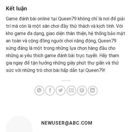
Kết luận
Game đánh bài online tại Queen79 không chỉ là nơi để giải
trí mà còn là một sân chơi đầy thử thách và kịch tính. Với
kho game đa dạng, giao diện thân thiện, hệ thống bảo mật
an toàn và cộng đồng người chơi năng động, Queen79
xứng đáng là một trong những lựa chọn hàng đầu cho
những ai yêu thích game đánh bài trực tuyến. Hãy tham
gia ngay để tận hưởng những giây phút thư giãn và thử
sức với những trò chơi bài hấp dẫn tại Queen79!
NEWUSER@ABC.COM